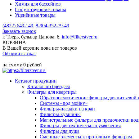
Химия для бассейнов
Сопутствующие товары
Уценённые товары
(4822)
649-149
,
8-904-352-79-49
Заказать звонок
г. Тверь, бульвар Цанова, 6,
info@filterstver.ru
КОРЗИНА
В Вашей корзине пока нет товаров
Оформить заказ
на сумму
0
рублей
Каталог продукции
Каталог по брендам
Фильтры для квартиры
Обратноосмотические фильтры для питьевой 
Системы «под мойку»
Фильтры-насадки на кран
Фильтры-кувшины
Магистральные фильтры для предочистки во
Фильтры для технического умягчения
Фильтры для душа
Сменные элементы к проточным фильтрам