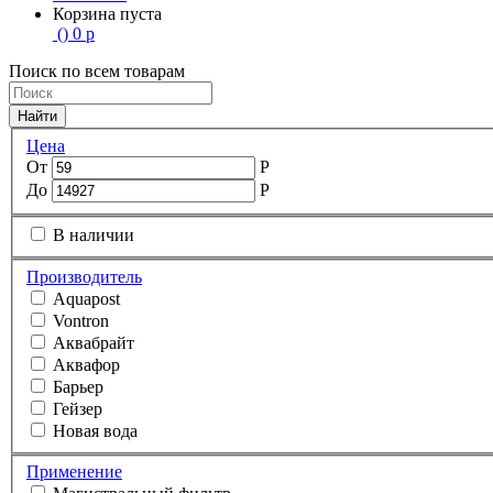
Корзина пуста
(
)
0
р
Поиск по всем товарам
Найти
Цена
От
Р
До
Р
В наличии
Производитель
Aquapost
Vontron
Аквабрайт
Аквафор
Барьер
Гейзер
Новая вода
Применение