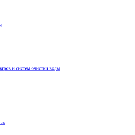
ы
ьтров и систем очистки воды
ных