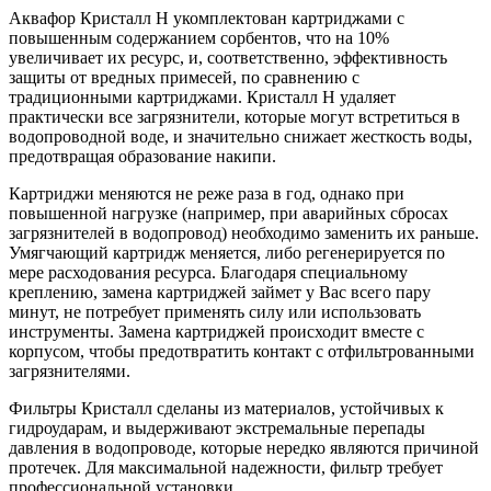
Аквафор Кристалл H укомплектован картриджами с
повышенным содержанием сорбентов, что на 10%
увеличивает их ресурс, и, соответственно, эффективность
защиты от вредных примесей, по сравнению с
традиционными картриджами. Кристалл H удаляет
практически все загрязнители, которые могут встретиться в
водопроводной воде, и значительно снижает жесткость воды,
предотвращая образование накипи.
Картриджи меняются не реже раза в год, однако при
повышенной нагрузке (например, при аварийных сбросах
загрязнителей в водопровод) необходимо заменить их раньше.
Умягчающий картридж меняется, либо регенерируется по
мере расходования ресурса. Благодаря специальному
креплению, замена картриджей займет у Вас всего пару
минут, не потребует применять силу или использовать
инструменты. Замена картриджей происходит вместе с
корпусом, чтобы предотвратить контакт с отфильтрованными
загрязнителями.
Фильтры Кристалл сделаны из материалов, устойчивых к
гидроударам, и выдерживают экстремальные перепады
давления в водопроводе, которые нередко являются причиной
протечек. Для максимальной надежности, фильтр требует
профессиональной установки.