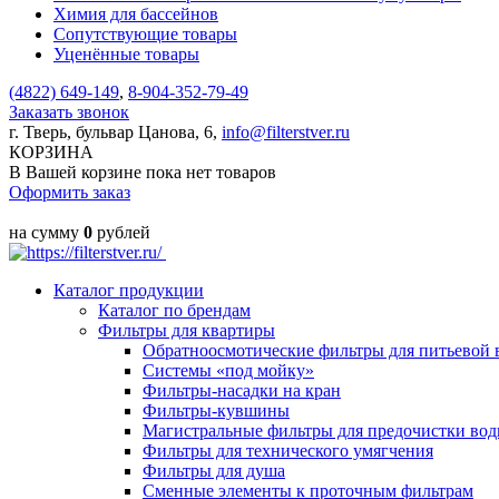
Химия для бассейнов
Сопутствующие товары
Уценённые товары
(4822)
649-149
,
8-904-352-79-49
Заказать звонок
г. Тверь, бульвар Цанова, 6,
info@filterstver.ru
КОРЗИНА
В Вашей корзине пока нет товаров
Оформить заказ
на сумму
0
рублей
Каталог продукции
Каталог по брендам
Фильтры для квартиры
Обратноосмотические фильтры для питьевой 
Системы «под мойку»
Фильтры-насадки на кран
Фильтры-кувшины
Магистральные фильтры для предочистки во
Фильтры для технического умягчения
Фильтры для душа
Сменные элементы к проточным фильтрам