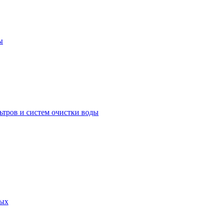
ы
ьтров и систем очистки воды
ных