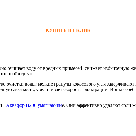
КУПИТЬ В 1 КЛИК
о очищает воду от вредных примесей, снижает избыточную жес
 это необходимо.
о очистки воды: мелкие гранулы кокосового угля задерживают п
чную жесткость, увеличивает скорость фильтрации. Ионы сереб
и -
Аквафор В200 умягчающи
е. Они эффективно удаляют соли ж