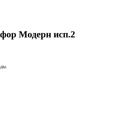
фор Модерн исп.2
оды.