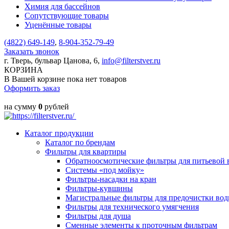
Химия для бассейнов
Сопутствующие товары
Уценённые товары
(4822)
649-149
,
8-904-352-79-49
Заказать звонок
г. Тверь, бульвар Цанова, 6,
info@filterstver.ru
КОРЗИНА
В Вашей корзине пока нет товаров
Оформить заказ
на сумму
0
рублей
Каталог продукции
Каталог по брендам
Фильтры для квартиры
Обратноосмотические фильтры для питьевой 
Системы «под мойку»
Фильтры-насадки на кран
Фильтры-кувшины
Магистральные фильтры для предочистки во
Фильтры для технического умягчения
Фильтры для душа
Сменные элементы к проточным фильтрам