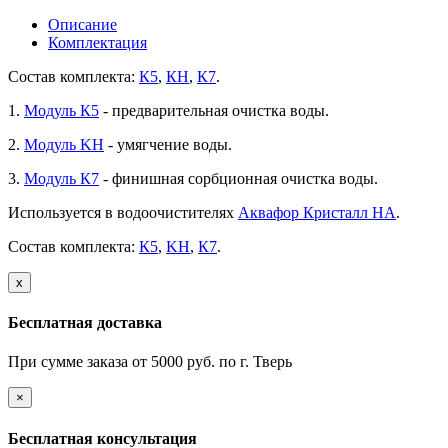
Описание
Комплектация
Состав комплекта:
К5
,
КH
,
К7
.
1.
Модуль К5
- предварительная очистка воды.
2.
Модуль KH
- умягчение воды.
3.
Модуль К7
- финишная сорбционная очистка воды.
Используется в водоочистителях
Аквафор Кристалл HA
.
Состав комплекта:
К5
,
KH
,
К7
.
х
Бесплатная доставка
При сумме заказа от 5000 руб. по г. Тверь
×
Бесплатная консультация