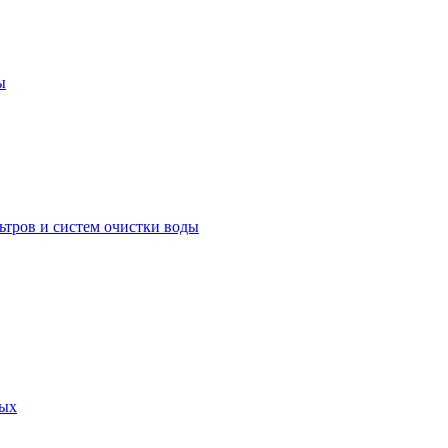
ы
ьтров и систем очистки воды
ных