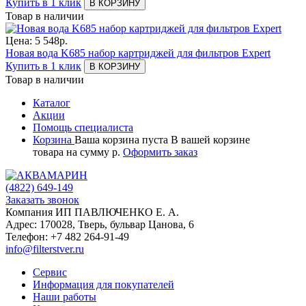
Купить в 1 клик
В КОРЗИНУ
Товар в наличии
Цена:
5 548
р.
Новая вода K685 набор картриджей для фильтров Expert
Купить в 1 клик
В КОРЗИНУ
Товар в наличии
Каталог
Акции
Помощь специалиста
Корзина
Ваша корзина пуста
В вашей корзине
товара
на сумму
р.
Оформить заказ
(4822)
649-149
Заказать звонок
Компания ИП ПАВЛЮЧЕНКО Е. А.
Адрес:
170028
,
Тверь
,
бульвар Цанова, 6
Телефон:
+7 482 264-91-49
info@filterstver.ru
Сервис
Информация для покупателей
Наши работы