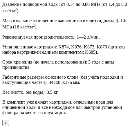
Давление подводимой воды: от 0,14 до 0,80 МПа (от 1,4 до 8,0
2
кгс/см
).
Максимальное мгновенное давление на входе (гидроудар): 1,6
2
МПа (16 кгс/см
).
Рекомендуемая производительность: 1—2 л/мин.
Установленные картриджи: K874, K876, K873, K870 (артикул
набора картриджей единым комплектом: K685).
Срок хранения (до начала использования): 3 года с даты
производства.
Габаритные размеры основного блока (без учета подводки и
выступающих частей): 342x85x376 мм.
Вес (нетто, без воды): 3,5 кг.
В комплект уже входят картриджи, отдельный кран для
очищенной воды и всё необходимое для быстрой установки
фильтра на месте эксплуатации.
х