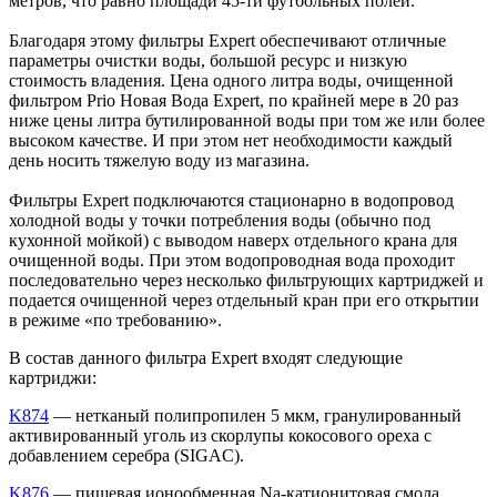
метров, что равно площади 45-ти футбольных полей.
Благодаря этому фильтры Expert обеспечивают отличные
параметры очистки воды, большой ресурс и низкую
стоимость владения. Цена одного литра воды, очищенной
фильтром Prio Новая Вода Expert, по крайней мере в 20 раз
ниже цены литра бутилированной воды при том же или более
высоком качестве. И при этом нет необходимости каждый
день носить тяжелую воду из магазина.
Фильтры Expert подключаются стационарно в водопровод
холодной воды у точки потребления воды (обычно под
кухонной мойкой) с выводом наверх отдельного крана для
очищенной воды. При этом водопроводная вода проходит
последовательно через несколько фильтрующих картриджей и
подается очищенной через отдельный кран при его открытии
в режиме «по требованию».
В состав данного фильтра Expert входят следующие
картриджи:
K874
— нетканый полипропилен 5 мкм, гранулированный
активированный уголь из скорлупы кокосового ореха с
добавлением серебра (SIGAC).
K876
— пищевая ионообменная Na-катионитовая смола,