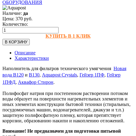
ОБОРУДОВАНИЯ
Наличие:
да
Цена:
370
руб.
Количество:
КУПИТЬ В 1 КЛИК
В КОРЗИНУ
Описание
Характеристики
Наполнитель для фильтров технического умягчения
Новая
вода B120
и
B130
,
Aquapost Crystals
,
Гейзер 1ПФ
,
Гейзер
1ПФД
,
Аквафор Стирон
.
Полифосфат натрия при постепенном растворении потоком
воды образует на поверхности нагревательных элементов и
иных элементах конструкции бытовой техники (стиральных,
посудомоечных машин, водонагревателей, джакузи и т.п.)
защитную полифосфатную пленку, которая препятствует
коррозии, образованию накипи и накоплению отложений.
Внимание! Не предназначен для подготовки питьевой